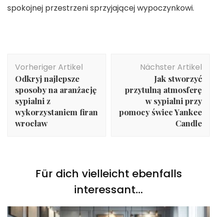
spokojnej przestrzeni sprzyjającej wypoczynkowi.
Beitragsnavigation
Vorheriger Artikel
Nächster Artikel
Odkryj najlepsze
Jak stworzyć
sposoby na aranżację
przytulną atmosferę
sypialni z
w sypialni przy
wykorzystaniem firan
pomocy świec Yankee
wrocław
Candle
Für dich vielleicht ebenfalls
interessant...