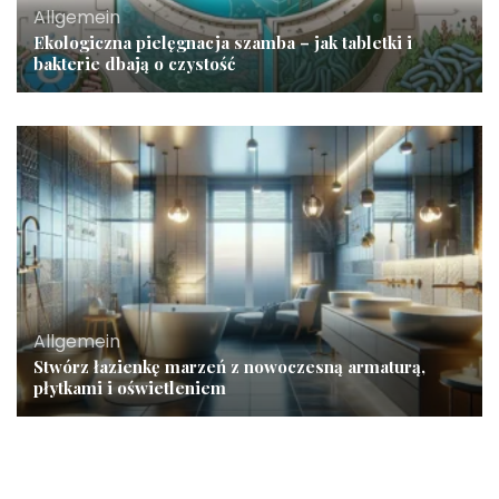
Allgemein
Ekologiczna pielęgnacja szamba – jak tabletki i
bakterie dbają o czystość
Allgemein
Stwórz łazienkę marzeń z nowoczesną armaturą,
płytkami i oświetleniem