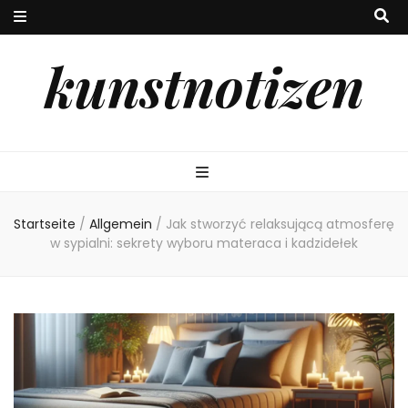
kunstnotizen
Startseite
/
Allgemein
/
Jak stworzyć relaksującą atmosferę
w sypialni: sekrety wyboru materaca i kadzidełek