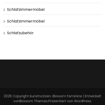
Schlafzimmermöbel
Schlafzimmermöbel
Schlafzubehör
2026 Copyright
kunstnotizen
.
Blossom Feminine | Entwickelt
von
Blossom Themes
.Präsentiert von
WordPress
.