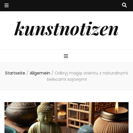
kunstnotizen
Startseite
/
Allgemein
/
Odkryj magię orientu z naturalnymi
świecami sojowymi