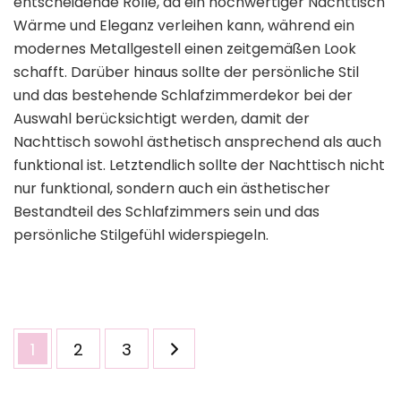
entscheidende Rolle, da ein hochwertiger Nachttisch
Wärme und Eleganz verleihen kann, während ein
modernes Metallgestell einen zeitgemäßen Look
schafft. Darüber hinaus sollte der persönliche Stil
und das bestehende Schlafzimmerdekor bei der
Auswahl berücksichtigt werden, damit der
Nachttisch sowohl ästhetisch ansprechend als auch
funktional ist. Letztendlich sollte der Nachttisch nicht
nur funktional, sondern auch ein ästhetischer
Bestandteil des Schlafzimmers sein und das
persönliche Stilgefühl widerspiegeln.
Seitennummerierung
Seite
Seite
Seite
1
2
3
der
Beiträge