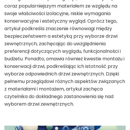
coraz popularniejszym materiałem ze względu na
swoje właściwości izolacyjne, niskie wymagania
konserwacyjne i estetyczny wygląd. Oprócz tego,
artykuł podkreśla znaczenie równowagi między
bezpieczeństwem a estetyką przy wyborze drzwi
zewnętrznych, zachęcając do uwzględnienia
preferencji dotyczących wyglądu, funkcjonalności i
budżetu. Ponadto, omawia również kwestie montażu i
konserwacji drzwi, podkreślając ich istotność przy
wyborze odpowiednich drzwi zewnętrznych. Dzięki
pełnemu przeglądowi różnych aspektów związanych
z materiałami i montażem, artykuł zachęca
czytelnika do dokładnego zastanowienia się nad
wyborem drzwi zewnętrznych.