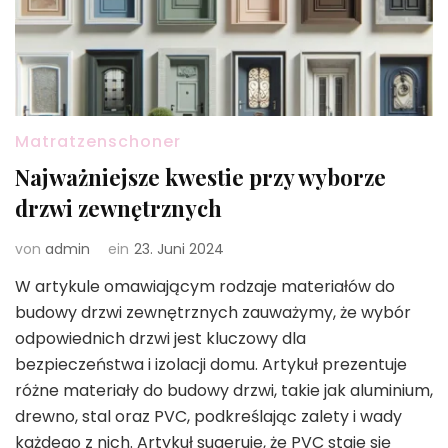
Matratzenschoner
Najważniejsze kwestie przy wyborze
drzwi zewnętrznych
von
admin
ein
23. Juni 2024
W artykule omawiającym rodzaje materiałów do
budowy drzwi zewnętrznych zauważymy, że wybór
odpowiednich drzwi jest kluczowy dla
bezpieczeństwa i izolacji domu. Artykuł prezentuje
różne materiały do budowy drzwi, takie jak aluminium,
drewno, stal oraz PVC, podkreślając zalety i wady
każdego z nich. Artykuł sugeruje, że PVC staje się