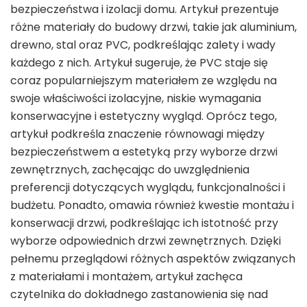
bezpieczeństwa i izolacji domu. Artykuł prezentuje
różne materiały do budowy drzwi, takie jak aluminium,
drewno, stal oraz PVC, podkreślając zalety i wady
każdego z nich. Artykuł sugeruje, że PVC staje się
coraz popularniejszym materiałem ze względu na
swoje właściwości izolacyjne, niskie wymagania
konserwacyjne i estetyczny wygląd. Oprócz tego,
artykuł podkreśla znaczenie równowagi między
bezpieczeństwem a estetyką przy wyborze drzwi
zewnętrznych, zachęcając do uwzględnienia
preferencji dotyczących wyglądu, funkcjonalności i
budżetu. Ponadto, omawia również kwestie montażu i
konserwacji drzwi, podkreślając ich istotność przy
wyborze odpowiednich drzwi zewnętrznych. Dzięki
pełnemu przeglądowi różnych aspektów związanych
z materiałami i montażem, artykuł zachęca
czytelnika do dokładnego zastanowienia się nad