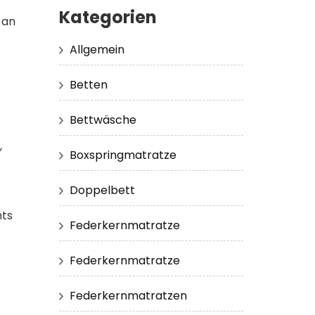
Kategorien
 an
Allgemein
Betten
Bettwäsche
,
Boxspringmatratze
Doppelbett
hts
Federkernmatratze
Federkernmatratze
Federkernmatratzen