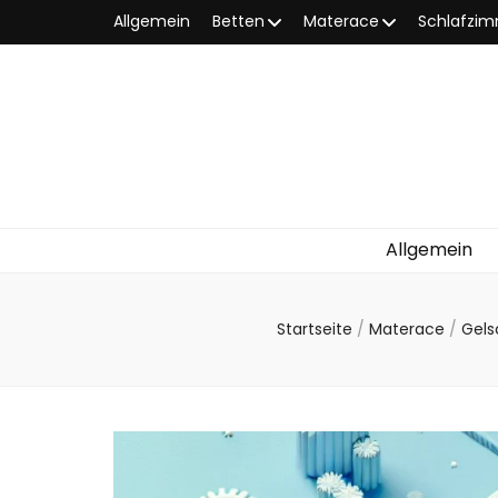
Allgemein
Betten
Materace
Schlafzi
Allgemein
Startseite
/
Materace
/
Gel