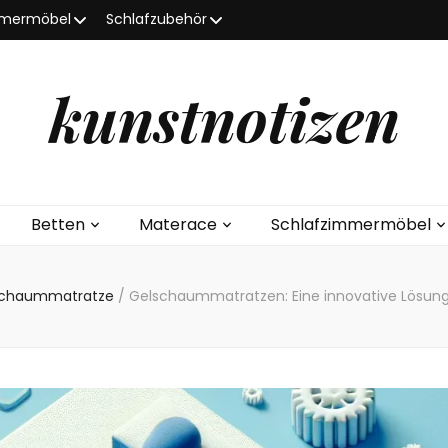
mmermöbel
Schlafzubehör
kunstnotizen
Betten
Materace
Schlafzimmermöbel
schaummatratze
/
Gelschaummatratzen: Eine innovative Lösung