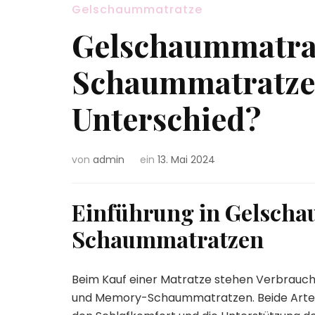
Gelschaummatratze
Gelschaummatra
Schaummatratzen
Unterschied?
von
admin
ein
13. Mai 2024
Einführung in Gelsch
Schaummatratzen
Beim Kauf einer Matratze stehen Verbrauc
und Memory-Schaummatratzen. Beide Arten 