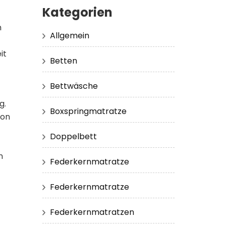
Kategorien
m
Allgemein
it
Betten
Bettwäsche
g.
Boxspringmatratze
ion
Doppelbett
n
Federkernmatratze
Federkernmatratze
Federkernmatratzen