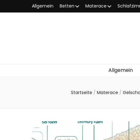
Allgemein
Betten
Materace
Schlafzi
Allgemein
Startseite
/
Materace
/
Gelsch