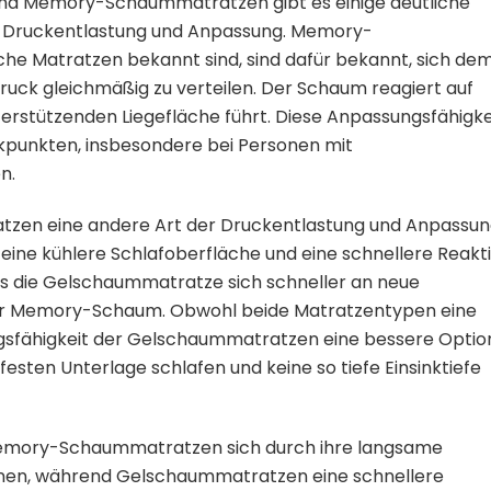
nd Memory-Schaummatratzen gibt es einige deutliche
ie Druckentlastung und Anpassung. Memory-
che Matratzen bekannt sind, sind dafür bekannt, sich de
uck gleichmäßig zu verteilen. Der Schaum reagiert auf
rstützenden Liegefläche führt. Diese Anpassungsfähigke
uckpunkten, insbesondere bei Personen mit
n.
zen eine andere Art der Druckentlastung und Anpassun
 eine kühlere Schlafoberfläche und eine schnellere Reakt
ss die Gelschaummatratze sich schneller an neue
her Memory-Schaum. Obwohl beide Matratzentypen eine
gsfähigkeit der Gelschaummatratzen eine bessere Optio
 festen Unterlage schlafen und keine so tiefe Einsinktiefe
Memory-Schaummatratzen sich durch ihre langsame
chnen, während Gelschaummatratzen eine schnellere