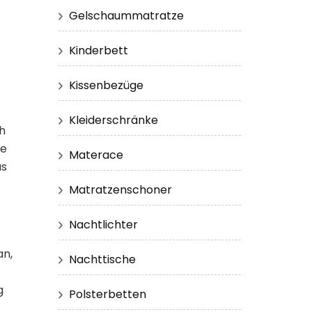
Gelschaummatratze
Kinderbett
Kissenbezüge
Kleiderschränke
h
le
Materace
as
Matratzenschoner
Nachtlichter
an,
Nachttische
g
Polsterbetten