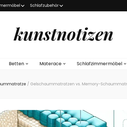
mmermöbel
Schlafzubehör
kunstnotizen
Betten
Materace
Schlafzimmermöbel
aummatratze
/
Gelschaummatratzen vs. Memory-Schaummatratz