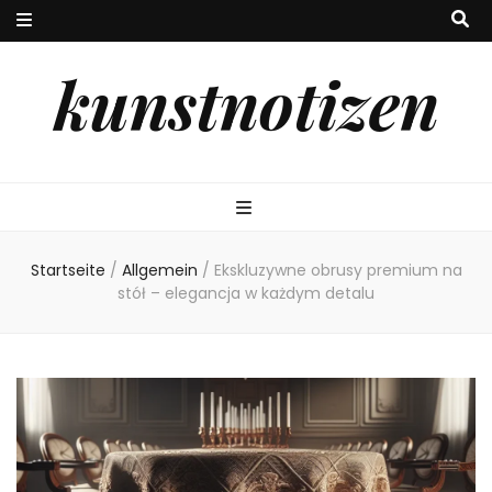
kunstnotizen
Startseite
/
Allgemein
/
Ekskluzywne obrusy premium na
stół – elegancja w każdym detalu