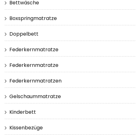
Bettwäsche
Boxspringmatratze
Doppelbett
Federkernmatratze
Federkernmatratze
Federkernmatratzen
Gelschaummatratze
Kinderbett
Kissenbezüge