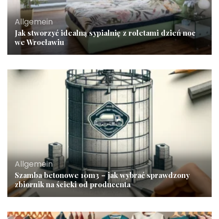
Allgemein
Jak stworzyć idealną sypialnię z roletami dzień noc
we Wrocławiu
Allgemein
Szamba betonowe 10m3 – jak wybrać sprawdzony
zbiornik na ścieki od producenta