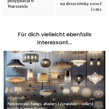
pielęgnacja w
na deszczówkę 1000 l
Warszawie
i 1 m3
Für dich vielleicht ebenfalls
interessant...
Allgemein
Nowoczesne lampy, abażury i żyrandole – odkryj
trendy w oświetleniu