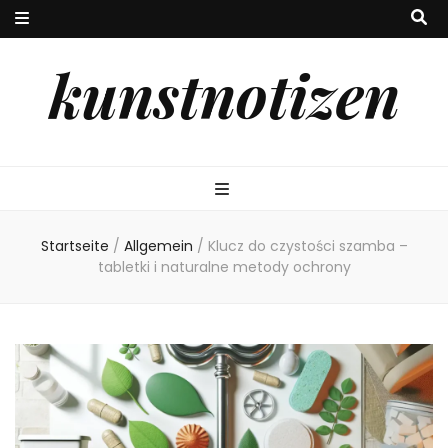
kunstnotizen
Startseite
/
Allgemein
/
Klucz do czystości szamba –
tabletki i naturalne metody ochrony