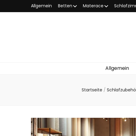
Allgemein
Betten
Materace
Schlafzi
Allgemein
Startseite
/
Schlafzubeh