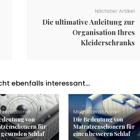
Nächster Artikel
Die ultimative Anleitung zur
Organisation Ihres
Kleiderschranks
icht ebenfalls interessant...
tzenschoner
Matratzenschoner
edeutung von
Die Bedeutung von
tzenschonern für
Matratzenschonern für
 gesunden Schlaf
einen besseren Schlaf