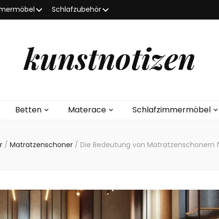
mmermöbel
Schlafzubehör
kunstnotizen
Betten
Materace
Schlafzimmermöbel
ör
/
Matratzenschoner
/
Die Bedeutung von Matratzenschonern f