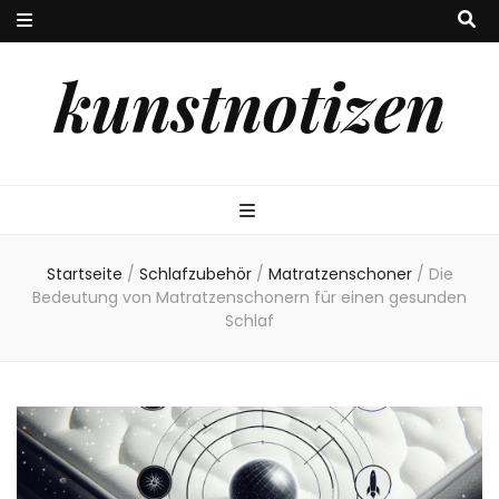
kunstnotizen
Startseite
/
Schlafzubehör
/
Matratzenschoner
/
Die
Bedeutung von Matratzenschonern für einen gesunden
Schlaf