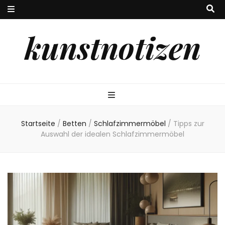
kunstnotizen
Startseite
/
Betten
/
Schlafzimmermöbel
/
Tipps zur
Auswahl der idealen Schlafzimmermöbel