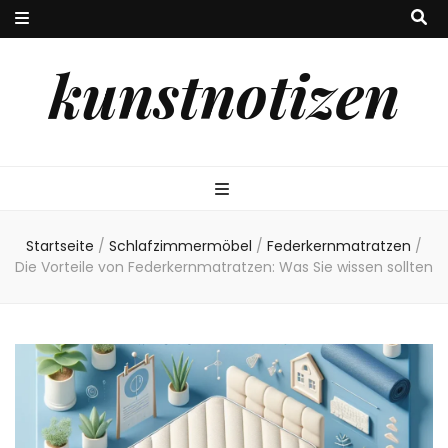
kunstnotizen
Startseite
/
Schlafzimmermöbel
/
Federkernmatratzen
/
Die Vorteile von Federkernmatratzen: Was Sie wissen sollten