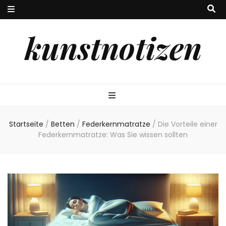
kunstnotizen
Startseite
/
Betten
/
Federkernmatratze
/
Die Vorteile einer
Federkernmatratze: Was Sie wissen sollten