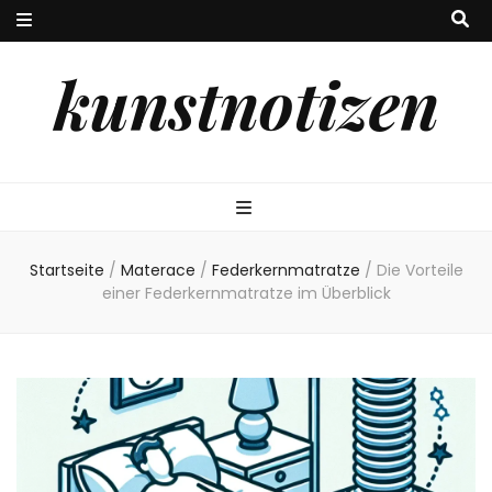
kunstnotizen
Startseite
/
Materace
/
Federkernmatratze
/
Die Vorteile
einer Federkernmatratze im Überblick