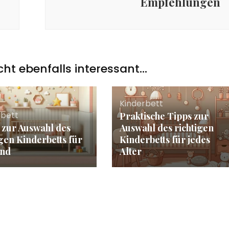
Empfehlungen
icht ebenfalls interessant...
Kinderbett
rbett
Praktische Tipps zur
 zur Auswahl des
Auswahl des richtigen
igen Kinderbetts für
Kinderbetts für jedes
ind
Alter