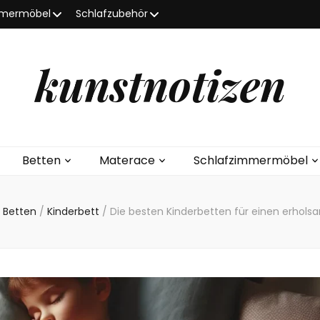
mmermöbel
Schlafzubehör
kunstnotizen
Betten
Materace
Schlafzimmermöbel
Betten
/
Kinderbett
/
Die besten Kinderbetten für einen erhols