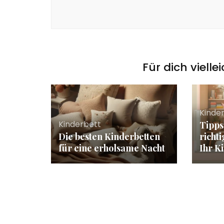
Für dich vielle
Kinde
Kinderbett
Tipps
Die besten Kinderbetten
richt
für eine erholsame Nacht
Ihr K