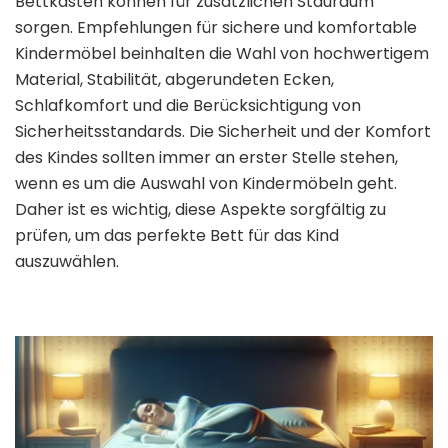
Bettkasten können für zusätzlichen Stauraum
sorgen. Empfehlungen für sichere und komfortable
Kindermöbel beinhalten die Wahl von hochwertigem
Material, Stabilität, abgerundeten Ecken,
Schlafkomfort und die Berücksichtigung von
Sicherheitsstandards. Die Sicherheit und der Komfort
des Kindes sollten immer an erster Stelle stehen,
wenn es um die Auswahl von Kindermöbeln geht.
Daher ist es wichtig, diese Aspekte sorgfältig zu
prüfen, um das perfekte Bett für das Kind
auszuwählen.