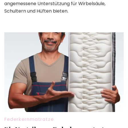
angemessene Unterstützung für Wirbelsäule,
Schultern und Hüften bieten.
Federkernmatratze