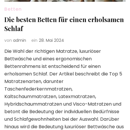
Betten
Die besten Betten für einen erholsamen
Schlaf
von
admin
ein
28. Mai 2024
Die Wahl der richtigen Matratze, luxuriöser
Bettwäsche und eines ergonomischen
Bettenrahmens ist entscheidend für einen
erholsamen Schlaf. Der Artikel beschreibt die Top 5
Matratzenarten, darunter
Taschenfederkernmatratzen,
Kaltschaummatratzen, Latexmatratzen,
Hybridschaummatratzen und Visco-Matratzen und
betont die Bedeutung der individuellen Bedürfnisse
und Schlafgewohnheiten bei der Auswahl. Darüber
hinaus wird die Bedeutung luxuriöser Bettwäsche aus