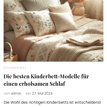
Kinderbett
Die besten Kinderbett-Modelle für
einen erholsamen Schlaf
von
admin
ein
27. Mai 2024
Die Wahl des richtigen Kinderbetts ist entscheidend