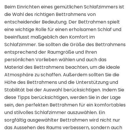
Beim Einrichten eines gemütlichen Schlafzimmers ist
die Wahl des richtigen Bettrahmens von
entscheidender Bedeutung. Der Bettrahmen spielt
eine wichtige Rolle für einen erholsamen Schlaf und
beeinflusst maßgeblich den Komfort im
Schlafzimmer. Sie sollten die Größe des Bettrahmens
entsprechend der Raumgröße und Ihren
persönlichen Vorlieben wählen und auch das
Material des Bettrahmens beachten, um die ideale
Atmosphäre zu schaffen. Außerdem sollten Sie die
Höhe des Bettrahmens und die Unterstützung und
Stabilität bei der Auswahl berücksichtigen. Indem Sie
diese Tipps berücksichtigen, werden Sie in der Lage
sein, den perfekten Bettrahmen für ein komfortables
und stilvolles Schlafzimmer auszuwählen. Ein
sorgfältig ausgewählter Bettrahmen wird nicht nur
das Aussehen des Raums verbessern, sondern auch