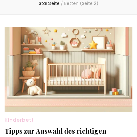
Startseite
/
Betten
(Seite 2)
Kinderbett
Tipps zur Auswahl des richtigen