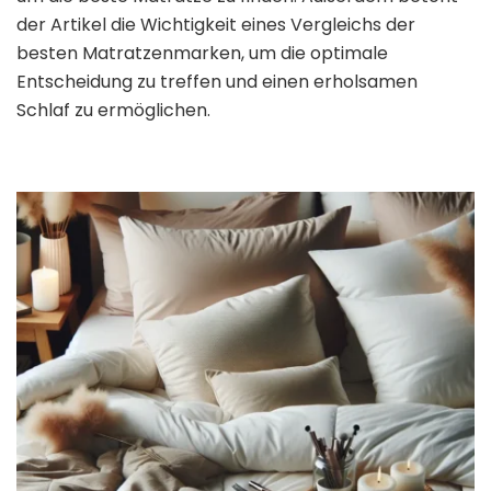
der Artikel die Wichtigkeit eines Vergleichs der
besten Matratzenmarken, um die optimale
Entscheidung zu treffen und einen erholsamen
Schlaf zu ermöglichen.