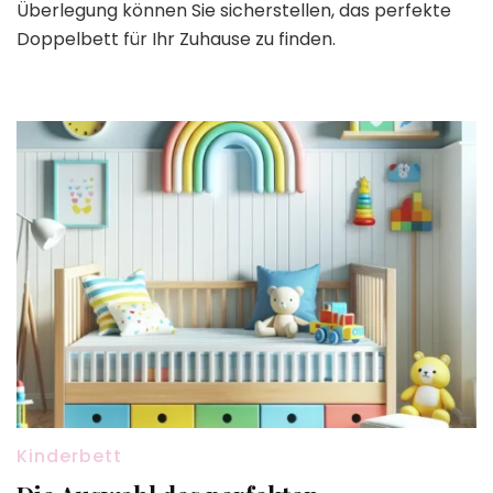
Überlegung können Sie sicherstellen, das perfekte
Doppelbett für Ihr Zuhause zu finden.
Kinderbett