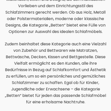
Vorlieben und dem Einrichtungsstil des
Schlafzimmers gerecht werden. Ob aus Holz, Metall
oder Polstermaterialien, moderne oder klassische
Designs, die Kategorie „Betten“ bietet eine Fülle von
Optionen zur Auswahl des idealen Schlafmöbels.
Zudem beinhaltet diese Kategorie auch eine Vielzahl
von Zubehör und Bettwaren wie Matratzen,
Bettwäsche, Decken, Kissen und Bettgestelle. Diese
Vielfalt ermöglicht es den Kunden, alle ihre
Bedürfnisse in Bezug auf Schlafkomfort und Ästhetik
zu erfüllen, um so ein persönliches und gemütliches
Schlafzimmer zu schaffen. Egal ob für Kinder,
Jugendliche oder Erwachsene – die Kategorie
„Betten“ bietet für jeden das passende Schlafmöbel
für eine erholsame Nachtruhe.