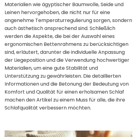
Materialien wie ägyptischer Baumwolle, Seide und
Leinen hervorgehoben, die nicht nur für eine
angenehme Temperaturregulierung sorgen, sondern
auch ästhetisch ansprechend sind. Schließlich
werden die Aspekte, die bei der Auswahl eines
ergonomischen Bettenrahmens zu berücksichtigen
sind, erläutert, darunter die individuelle Anpassung
der Liegeposition und die Verwendung hochwertiger
Materialien, um eine gute Stabilität und
Unterstützung zu gewährleisten. Die detaillierten
Informationen und die Betonung der Bedeutung von
Komfort und Qualität für einen erholsamen Schlaf
machen den Artikel zu einem Muss für alle, die ihre
Schlafqualität verbessern möchten.