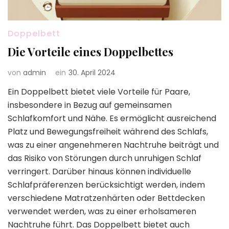
Doppelbett
Die Vorteile eines Doppelbettes
von
admin
ein
30. April 2024
Ein Doppelbett bietet viele Vorteile für Paare,
insbesondere in Bezug auf gemeinsamen
Schlafkomfort und Nähe. Es ermöglicht ausreichend
Platz und Bewegungsfreiheit während des Schlafs,
was zu einer angenehmeren Nachtruhe beiträgt und
das Risiko von Störungen durch unruhigen Schlaf
verringert. Darüber hinaus können individuelle
Schlafpräferenzen berücksichtigt werden, indem
verschiedene Matratzenhärten oder Bettdecken
verwendet werden, was zu einer erholsameren
Nachtruhe führt. Das Doppelbett bietet auch